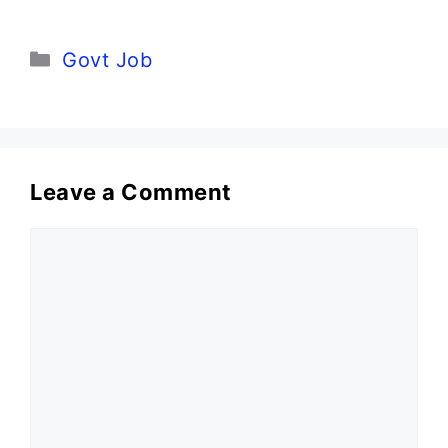
Categories
Govt Job
Leave a Comment
Comment