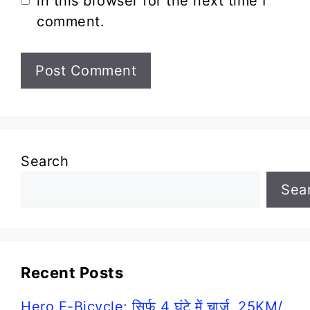
in this browser for the next time I
comment.
Search
Sea
Recent Posts
Hero E-Bicycle: सिर्फ 4 घंटे में चार्ज, 25KM/